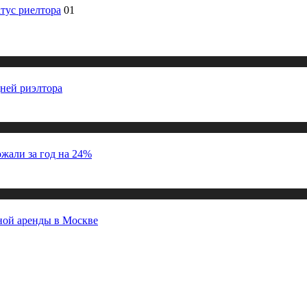
тус риелтора
01
дней риэлтора
жали за год на 24%
ной аренды в Москве