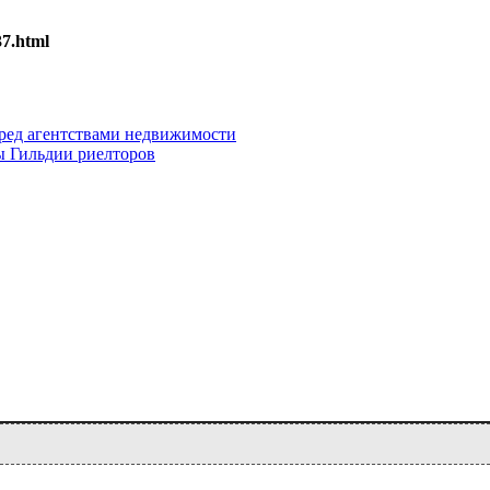
37.html
еред агентствами недвижимости
ы Гильдии риелторов