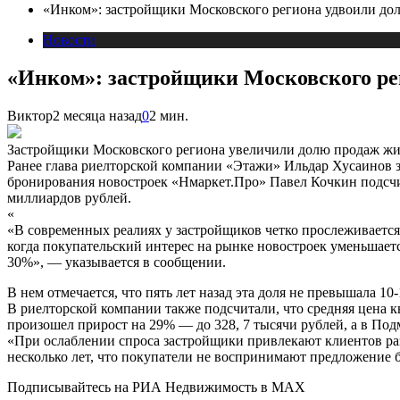
«Инком»: застройщики Московского региона удвоили дол
Новости
«Инком»: застройщики Московского рег
Виктор
2 месяца назад
0
2 мин.
Застройщики Московского региона увеличили долю продаж жил
Ранее глава риелторской компании «Этажи» Ильдар Хусаинов з
бронирования новостроек «Нмаркет.Про» Павел Кочкин подсчи
миллиардов рублей.
«
«В современных реалиях у застройщиков четко прослеживается 
когда покупательский интерес на рынке новостроек уменьшается
30%», — указывается в сообщении.
В нем отмечается, что пять лет назад эта доля не превышала 10
В риелторской компании также подсчитали, что средняя цена к
произошел прирост на 29% — до 328, 7 тысячи рублей, а в Под
«При ослаблении спроса застройщики привлекают клиентов ра
несколько лет, что покупатели не воспринимают предложение б
Подписывайтесь на РИА Недвижимость в MAX