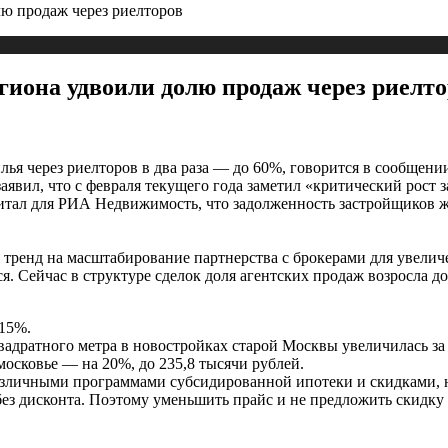
ю продаж через риелторов
иона удвоили долю продаж через риелто
ья через риелторов в два раза — до 60%, говорится в сообщен
аявил, что с февраля текущего года заметил «критический рост
тал для РИА Недвижимость, что задолженность застройщиков жи
тренд на масштабирование партнерства с брокерами для увеличе
. Сейчас в структуре сделок доля агентских продаж возросла до
-15%.
вадратного метра в новостройках старой Москвы увеличилась за
московье — на 20%, до 235,8 тысячи рублей.
зличными программами субсидированной ипотеки и скидками, н
ез дисконта. Поэтому уменьшить прайс и не предложить скидку 