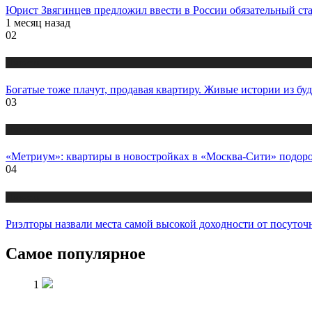
Юрист Звягинцев предложил ввести в России обязательный ста
1 месяц назад
02
Новости
Богатые тоже плачут, продавая квартиру. Живые истории из бу
03
Новости
«Метриум»: квартиры в новостройках в «Москва-Сити» подоро
04
Новости
Риэлторы назвали места самой высокой доходности от посуточ
Самое популярное
1