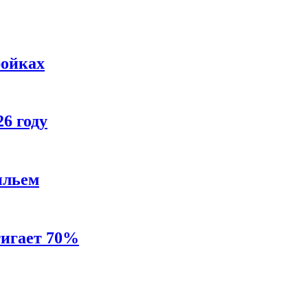
ройках
6 году
ильем
тигает 70%